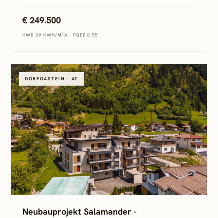
€ 249.500
HWB 29 KWH/M²A
·
FGEE 0.55
DORFGASTEIN · AT
Neubauprojekt Salamander -