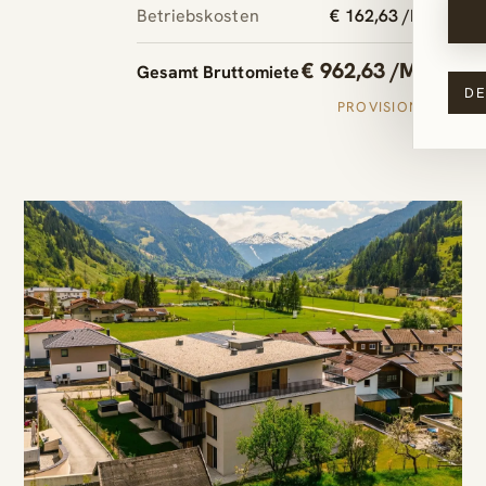
Betriebskosten
€ 162,63 /Monat
All
€ 962,63 /Monat
Gesamt Bruttomiete
DE
PROVISIONSFREI