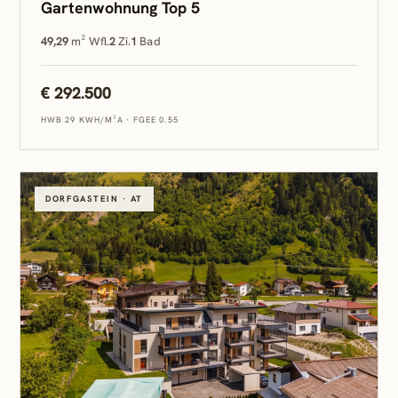
Gartenwohnung Top 5
49,29
m² Wfl.
2
Zi.
1
Bad
€ 292.500
HWB 29 KWH/M²A
·
FGEE 0.55
DORFGASTEIN · AT