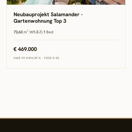
Neubauprojekt Salamander -
Gartenwohnung Top 3
72,62
m² Wfl.
3
Zi.
1
Bad
€ 469.000
HWB 29 KWH/M²A
·
FGEE 0.55