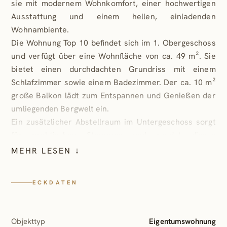
sie mit modernem Wohnkomfort, einer hochwertigen
Ausstattung und einem hellen, einladenden
Wohnambiente.
Die Wohnung Top 10 befindet sich im 1. Obergeschoss
und verfügt über eine Wohnfläche von ca. 49 m². Sie
bietet einen durchdachten Grundriss mit einem
Schlafzimmer sowie einem Badezimmer. Der ca. 10 m²
große Balkon lädt zum Entspannen und Genießen der
umliegenden Bergwelt ein.
Ein zusätzlicher Abstellraum im Untergeschoss sorgt
für praktischen Stauraum und rundet dieses
attraktive Wohnangebot ab.
MEHR LESEN ↓
ECKDATEN
Objekttyp
Eigentumswohnung