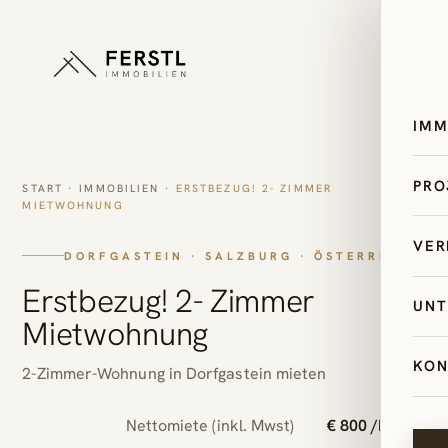
IMM
All
PRO
START
·
IMMOBILIEN
·
ERSTBEZUG! 2- ZIMMER
MIETWOHNUNG
Ös
Sk
VER
Ze
DORFGASTEIN · SALZBURG · ÖSTERREICH
Bi
Sa
Erstbezug! 2- Zimmer
Im
UNT
Pal
Mietwohnung
Ita
Mi
Ex
Un
Kr
KON
Erf
2-Zimmer-Wohnung in Dorfgastein mieten
AI
Ne
Ti
Nettomiete (inkl. Mwst)
€ 800 /Monat
4-
Le
Im