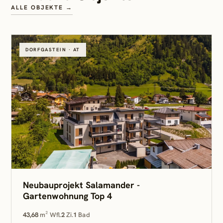
ALLE OBJEKTE →
DORFGASTEIN · AT
Neubauprojekt Salamander -
Gartenwohnung Top 4
43,68
m² Wfl.
2
Zi.
1
Bad