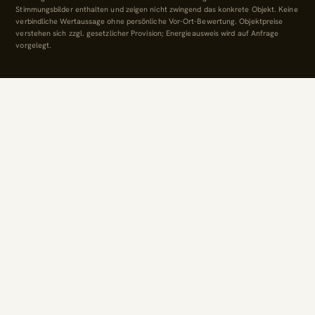
Stimmungsbilder enthalten und zeigen nicht zwingend das konkrete Objekt. Keine
verbindliche Wertaussage ohne persönliche Vor-Ort-Bewertung. Objektpreise
verstehen sich zzgl. gesetzlicher Provision; Energieausweis wird auf Anfrage
vorgelegt.