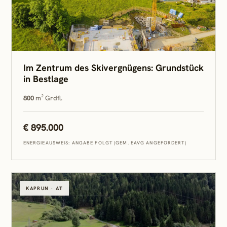
Im Zentrum des Skivergnügens: Grundstück
in Bestlage
800
m² Grdfl.
€ 895.000
ENERGIEAUSWEIS: ANGABE FOLGT (GEM. EAVG ANGEFORDERT)
KAPRUN · AT