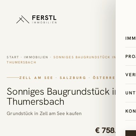
IMM
All
PRO
START
·
IMMOBILIEN
·
SONNIGES BAUGRUNDSTÜCK IN
THUMERSBACH
Ös
Sk
VER
Ze
ZELL AM SEE · SALZBURG · ÖSTERREICH
Bi
Sa
Sonniges Baugrundstück in
Im
UNT
Pal
Thumersbach
Ita
Mi
Ex
Un
Kr
KON
Erf
Grundstück in Zell am See kaufen
AI
Ne
Ti
€ 758.520
4-
Le
Im