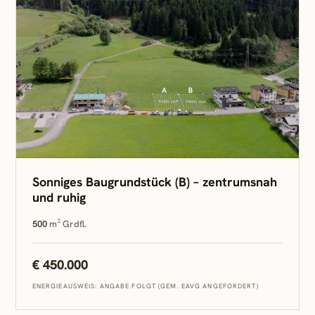
Sonniges Baugrundstück (B) – zentrumsnah
und ruhig
500
m² Grdfl.
€ 450.000
ENERGIEAUSWEIS: ANGABE FOLGT (GEM. EAVG ANGEFORDERT)