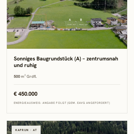
Sonniges Baugrundstück (A) – zentrumsnah
und ruhig
500
m² Grdfl.
€ 450.000
ENERGIEAUSWEIS: ANGABE FOLGT (GEM. EAVG ANGEFORDERT)
KAPRUN · AT