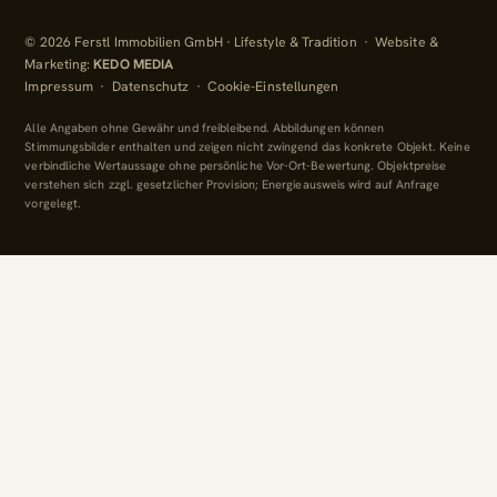
© 2026 Ferstl Immobilien GmbH · Lifestyle & Tradition · Website &
Marketing:
KEDO MEDIA
Impressum
·
Datenschutz
·
Cookie-Einstellungen
Alle Angaben ohne Gewähr und freibleibend. Abbildungen können
Stimmungsbilder enthalten und zeigen nicht zwingend das konkrete Objekt. Keine
verbindliche Wertaussage ohne persönliche Vor-Ort-Bewertung. Objektpreise
verstehen sich zzgl. gesetzlicher Provision; Energieausweis wird auf Anfrage
vorgelegt.