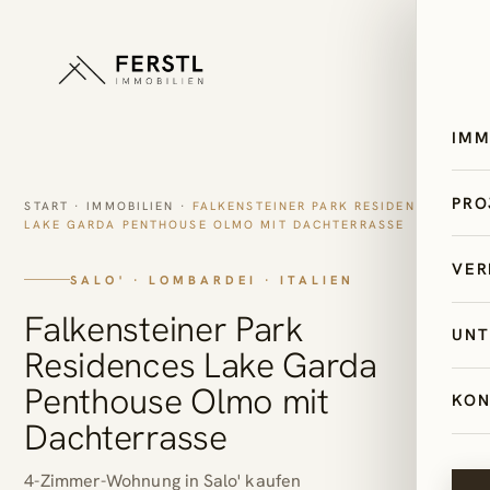
IMM
All
PRO
START
·
IMMOBILIEN
·
FALKENSTEINER PARK RESIDENCES
LAKE GARDA PENTHOUSE OLMO MIT DACHTERRASSE
Ös
Sk
VER
Ze
SALO' · LOMBARDEI · ITALIEN
Bi
Sa
Falkensteiner Park
Im
UNT
Pal
Residences Lake Garda
Ita
Mi
Ex
Un
Penthouse Olmo mit
Kr
KON
Erf
AI
Dachterrasse
Ne
Ti
4-
Le
4-Zimmer-Wohnung in Salo' kaufen
Im