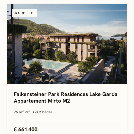
SALO' · IT
Falkensteiner Park Residences Lake Garda
Appartement Mirto M2
76
m² Wfl.
3
Zi.
2
Bäder
€ 661.400