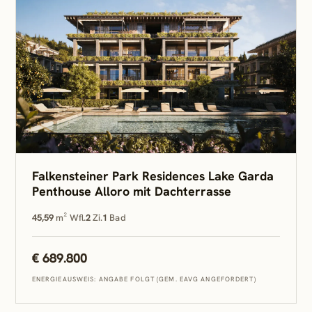
Falkensteiner Park Residences Lake Garda
Penthouse Alloro mit Dachterrasse
45,59
m² Wfl.
2
Zi.
1
Bad
€ 689.800
ENERGIEAUSWEIS: ANGABE FOLGT (GEM. EAVG ANGEFORDERT)