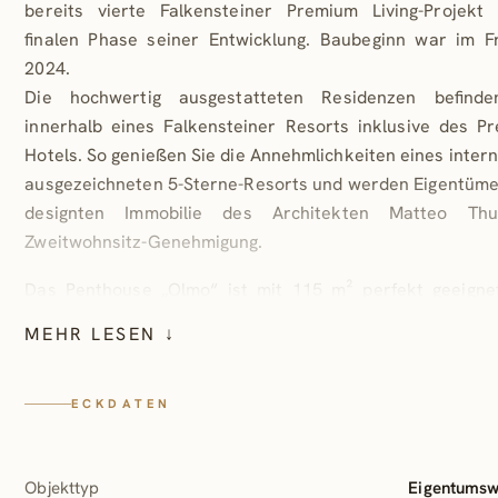
bereits vierte Falkensteiner Premium Living-Projekt
finalen Phase seiner Entwicklung. Baubeginn war im F
2024.
Die hochwertig ausgestatteten Residenzen befinde
innerhalb eines Falkensteiner Resorts inklusive des P
Hotels. So genießen Sie die Annehmlichkeiten eines intern
ausgezeichneten 5-Sterne-Resorts und werden Eigentüme
designten Immobilie des Architekten Matteo Th
Zweitwohnsitz-Genehmigung.
Das Penthouse „Olmo“ ist mit 115 m² perfekt geeigne
Personen. Insgesamt stehen 3 gemütliche Schlafzimm
MEHR LESEN ↓
eigenen Bädern, eine Garderobe, ein zusätzliches Gäste
ein Waschmaschinenraum mit Abstellmöglichkeit
Verfügung. Hinzu kommt ein heller Wohn-Küchen-Essberei
ECKDATEN
umrandet wird von einer geräumigen Terrasse.
Eine private Dachterrasse bietet die Möglichkeit fü
Objekttyp
Eigentums
eigenen Pool oder Wellness-Bereich.