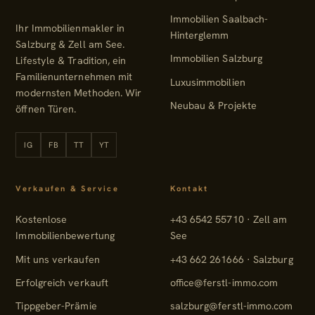
Immobilien Saalbach-
Ihr Immobilienmakler in
Hinterglemm
Salzburg & Zell am See.
Immobilien Salzburg
Lifestyle & Tradition, ein
Familienunternehmen mit
Luxusimmobilien
modernsten Methoden. Wir
Neubau & Projekte
öffnen Türen.
IG
FB
TT
YT
Instagram
Facebook
TikTok
YouTube
Verkaufen & Service
Kontakt
Kostenlose
+43 6542 55710 · Zell am
Immobilienbewertung
See
Mit uns verkaufen
+43 662 261666 · Salzburg
Erfolgreich verkauft
office@ferstl-immo.com
Tippgeber-Prämie
salzburg@ferstl-immo.com