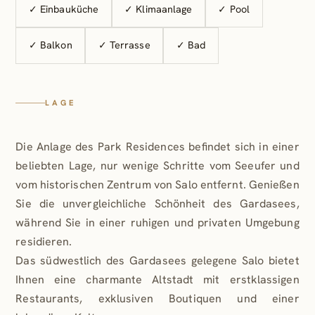
✓ Einbauküche
✓ Klimaanlage
✓ Pool
Neubauprojekts sind computergenerierte, teils KI-ge
Visualisierungen und geben einen unverbindlichen Eindr
✓ Balkon
✓ Terrasse
✓ Bad
geplanten Objekts wieder. Einrichtung, Ausstattung, Bepf
und Umgebung dienen nur zur Illustration und sind
Vertragsbestandteil. Änderungen im Zuge der Planu
Ausführung bleiben vorbehalten; verbindlich sind allein
LAGE
Ausstattungsbeschreibung und Kaufvertrag.
Die Anlage des Park Residences befindet sich in einer
beliebten Lage, nur wenige Schritte vom Seeufer und
vom historischen Zentrum von Salo entfernt. Genießen
Sie die unvergleichliche Schönheit des Gardasees,
während Sie in einer ruhigen und privaten Umgebung
residieren.
Das südwestlich des Gardasees gelegene Salo bietet
Ihnen eine charmante Altstadt mit erstklassigen
Restaurants, exklusiven Boutiquen und einer