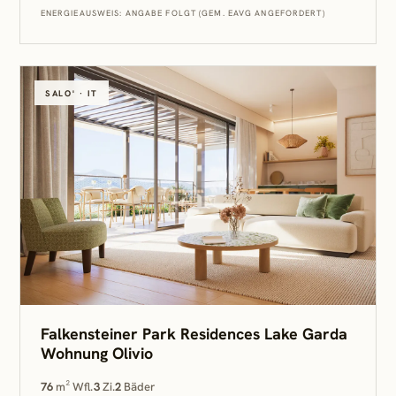
ENERGIEAUSWEIS: ANGABE FOLGT (GEM. EAVG ANGEFORDERT)
SALO' · IT
Falkensteiner Park Residences Lake Garda
Wohnung Olivio
76
m² Wfl.
3
Zi.
2
Bäder