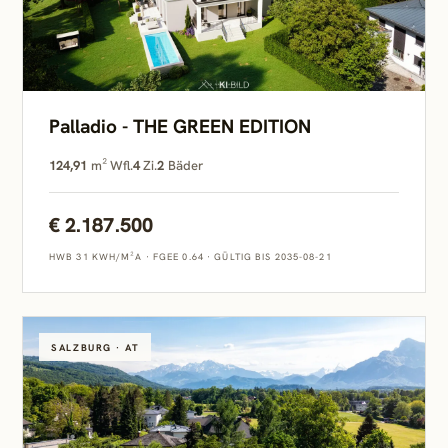
Palladio - THE GREEN EDITION
124,91
m² Wfl.
4
Zi.
2
Bäder
€ 2.187.500
HWB 31 KWH/M²A
·
FGEE 0.64
·
GÜLTIG BIS 2035-08-21
SALZBURG · AT