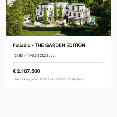
Palladio - THE GARDEN EDITION
124,83
m² Wfl.
3,5
Zi.
2
Bäder
€ 2.187.500
HWB 31 KWH/M²A
·
FGEE 0.64
·
GÜLTIG BIS 2035-08-21