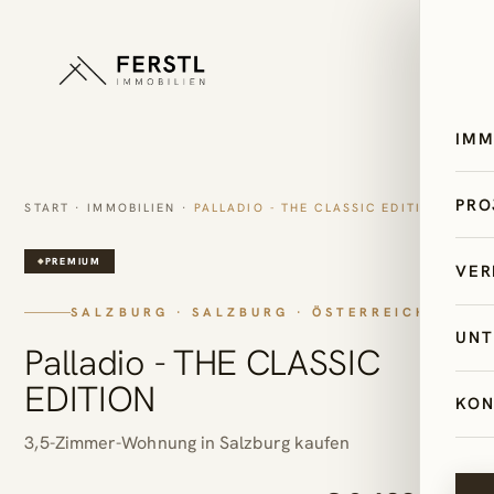
IMM
All
PRO
START
·
IMMOBILIEN
·
PALLADIO - THE CLASSIC EDITION
Ös
Sk
PREMIUM
VER
Ze
Bi
SALZBURG · SALZBURG · ÖSTERREICH
Sa
Im
UNT
Pal
Palladio - THE CLASSIC
Ita
Mi
Ex
EDITION
Un
Kr
KON
Erf
AI
Ne
3,5-Zimmer-Wohnung in Salzburg kaufen
Ti
4-
Le
Im