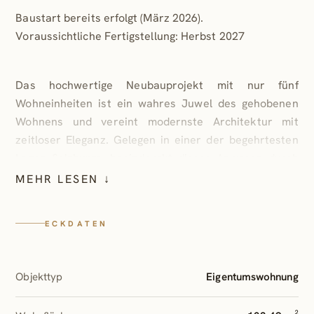
Baustart bereits erfolgt (März 2026).
Voraussichtliche Fertigstellung: Herbst 2027
Das hochwertige Neubauprojekt mit nur fünf
Wohneinheiten ist ein wahres Juwel des gehobenen
Wohnens und vereint modernste Architektur mit
zeitloser Eleganz. Gelegen in einer der begehrtesten
Lagen Salzburgs, beeindruckt dieses Anwesen durch
eine Kombination aus klassischer Villenarchitektur
MEHR LESEN ↓
und zeitgenössischer Ästhetik. Klare Linien und eine
harmonische Fassadengestaltung strahlen Ruhe und
ECKDATEN
Eleganz aus. Großzügige Fensterfronten sorgen für
eine lichtdurchflutete Atmosphäre und bietet zudem
genügend Raum für Privatsphäre. Jede Wohneinheit
Objekttyp
Eigentumswohnung
wurde individuell geplant.