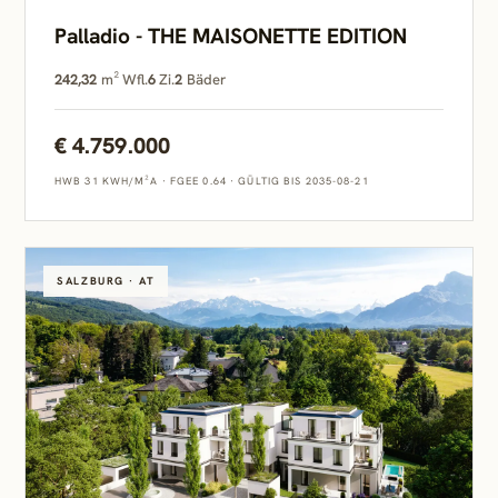
Palladio - THE MAISONETTE EDITION
242,32
m² Wfl.
6
Zi.
2
Bäder
€ 4.759.000
HWB 31 KWH/M²A
·
FGEE 0.64
·
GÜLTIG BIS 2035-08-21
SALZBURG · AT