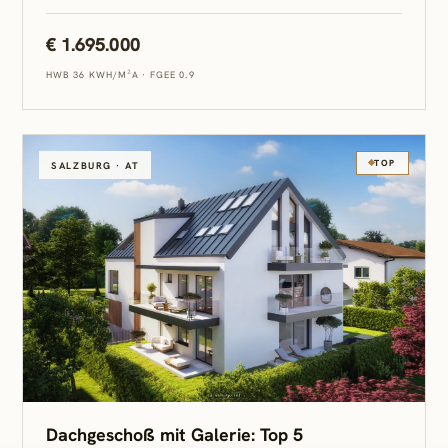
€ 1.695.000
HWB 36 KWH/M²A
·
FGEE 0.9
TOP
SALZBURG · AT
Dachgeschoß mit Galerie: Top 5