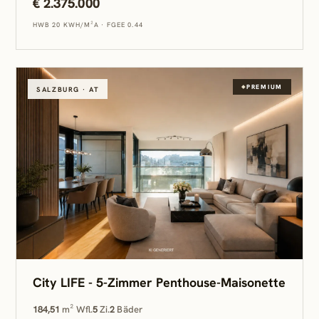
€ 2.375.000
HWB 20 KWH/M²A
·
FGEE 0.44
PREMIUM
SALZBURG · AT
City LIFE - 5-Zimmer Penthouse-Maisonette
184,51
m² Wfl.
5
Zi.
2
Bäder