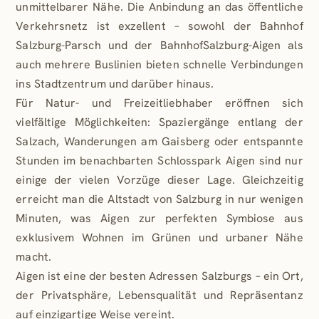
- Vorrüstung für Alarmanlage und Klimaanlage
unmittelbarer Nähe. Die Anbindung an das öffentliche
- Raumhöhe bis 2,90 m
Verkehrsnetz ist exzellent – sowohl der Bahnhof
Salzburg-Parsch und der BahnhofSalzburg-Aigen als
Die Immobilie wird schlüsselfertig übergeben. Die
auch mehrere Buslinien bieten schnelle Verbindungen
Visualisierungen dienen als Impressionen und sind
ins Stadtzentrum und darüber hinaus.
vorbehaltlich Änderungen laut Ausführungsplan. Es
Für Natur- und Freizeitliebhaber eröffnen sich
besteht die Möglichkeit, Sonderwünsche bzw.
vielfältige Möglichkeiten: Spaziergänge entlang der
Adaptierungen des Grundrisses auf Kundenwunsch im
Salzach, Wanderungen am Gaisberg oder entspannte
Rahmen der baulichen sowie gesetzlichen
Stunden im benachbarten Schlosspark Aigen sind nur
Möglichkeiten anzupassen. Das Interieur ist nicht im
einige der vielen Vorzüge dieser Lage. Gleichzeitig
Kaufpreis inkludiert.
erreicht man die Altstadt von Salzburg in nur wenigen
Die Bau- und Ausstattungsbeschreibung lassen wir
Minuten, was Aigen zur perfekten Symbiose aus
Ihnen gerne auf Anfrage zukommen.
exklusivem Wohnen im Grünen und urbaner Nähe
macht.
Die Abwicklung erfolgt nach BTVG.
Aigen ist eine der besten Adressen Salzburgs – ein Ort,
Hinweis zu den Visualisierungen: Sämtliche
der Privatsphäre, Lebensqualität und Repräsentanz
Abbildungen dieses Neubauprojekts sind
auf einzigartige Weise vereint.