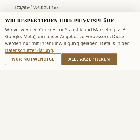
173,98
m² Wfl.
5
Zi.
1
Bad
WIR RESPEKTIEREN IHRE PRIVATSPHÄRE
€ 2.645.000
Wir verwenden Cookies für Statistik und Marketing (z. B.
Google, Meta), um unser Angebot zu verbessern. Diese
HWB 28 KWH/M²A
·
FGEE 0.6
·
GÜLTIG BIS 2025-10-13
werden nur mit Ihrer Einwilligung geladen. Details in der
Datenschutzerklärung
.
NUR NOTWENDIGE
ALLE AKZEPTIEREN
Immobilien in Österreich
Immobilien Zell am See