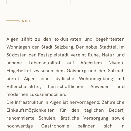
einem Wohn-Küchen-Essbereich. Mit angenehmen 50
m² ist er nicht nur der größte Raum, sondern auch das
Herzstück der Wohnung mit seinem luftig-leichten
LAGE
Flair. Denn die elegante Raumhöhe (bis zu 2,90 m)
sorgt für ein besonders angenehmes Ambiente.
Aigen zählt zu den exklusivsten und begehrtesten
Ein Multifunktionsraum im Kellergeschoss mit ca. 50
Wohnlagen der Stadt Salzburg. Der noble Stadtteil im
m² kann optional erworben werden. Ein Kellerabteil ist
Südosten der Festspielstadt vereint Ruhe, Natur und
der Wohnung zugehörig.
urbane Lebensqualität auf höchstem Niveau.
Eingebettet zwischen dem Gaisberg und der Salzach
Die Möglichkeit zum Erwerb von 2
bietet Aigen eine idyllische Wohnumgebung mit
Tiefgaragenstellplätzen ist gegeben.
Villencharakter, herrschaftlichen Anwesen und
HIGHLIGHTS:
modernen Luxusimmobilien.
- Fischgrätparkett
Die Infrastruktur in Aigen ist hervorragend: Zahlreiche
- Luftwärmepumpe mit Photovoltaik
Einkaufsmöglichkeiten für den täglichen Bedarf,
- Fenster mit elektr. Raffstore-Sonnenschutz
renommierte Schulen, ärztliche Versorgung sowie
- Smart-Home System (Loxone)
hochwertige Gastronomie befinden sich in