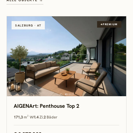
ALLE OBJEKTE →
PREMIUM
SALZBURG · AT
AIGENArt: Penthouse Top 2
171,3
m² Wfl.
4
Zi.
2
Bäder