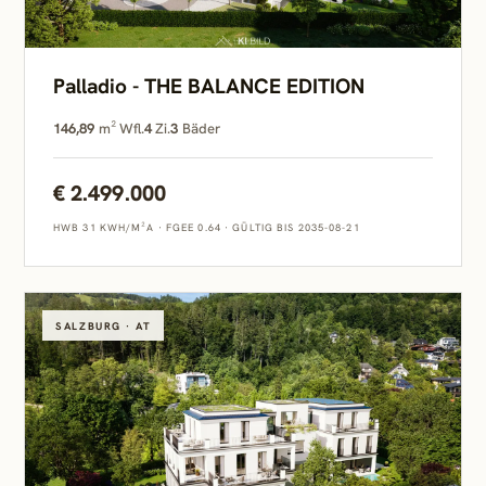
Palladio - THE BALANCE EDITION
146,89
m² Wfl.
4
Zi.
3
Bäder
€ 2.499.000
HWB 31 KWH/M²A
·
FGEE 0.64
·
GÜLTIG BIS 2035-08-21
SALZBURG · AT