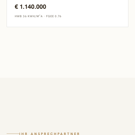
€ 1.140.000
HWB 36 KWH/M²A
·
FGEE 0.76
IHR ANSPRECHPARTNER