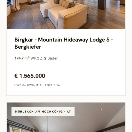
Birgkar - Mountain Hideaway Lodge 5 -
Bergkiefer
174,7
m² Wfl.
3
Zi.
2
Bäder
€ 1.565.000
HWB 36 KWH/M²A
·
FGEE 0.76
MÜHLBACH AM HOCHKÖNIG · AT