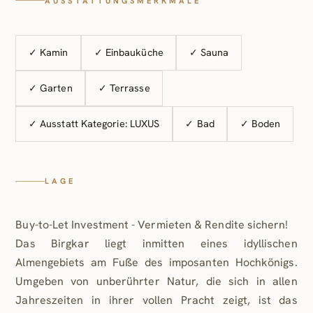
AUSSTATTUNGSMERKMALE
Bergwelt.
Für zusätzlichen Komfort sorgt der exklusive
Frühstücks- und Abendessensservice, der auf Wunsch
✓ Kamin
✓ Einbauküche
✓ Sauna
direkt in die Lodge geliefert wird. So muss sich
✓ Garten
✓ Terrasse
niemand um etwas kümmern – der Full-Service
ermöglicht es, den Aufenthalt in vollen Zügen zu
✓ Ausstatt Kategorie: LUXUS
✓ Bad
✓ Boden
genießen. Vom morgendlichen Frühstück bis zum
abendlichen Menü wird alles nach den persönlichen
Wünschen zubereitet und direkt ins gemütliche
Ambiente der Lodge gebracht, sodass man sich ganz
LAGE
entspannt zurücklehnen kann.
Buy-to-Let Investment - Vermieten & Rendite sichern!
Auch Nachhaltigkeit wird im Birgkar großgeschrieben:
Das Birgkar liegt inmitten eines idyllischen
200 m² Photovoltaik, Ringkollektoren für Solar- und
Almengebiets am Fuße des imposanten Hochkönigs.
Erdwärme sowie E-Ladestationen für
Umgeben von unberührter Natur, die sich in allen
umweltbewusstes Reisen sind Teil des innovativen
Jahreszeiten in ihrer vollen Pracht zeigt, ist das
Energiekonzepts.