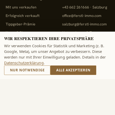
Mit uns verkaufen
+43 662 261666 · Salzburg
Erfolgreich verkauft
office@ferstl-immo.com
Tippgeber-Prämie
salzburg@ferstl-immo.com
News & Blog
Unternehmen & Team
WIR RESPEKTIEREN IHRE PRIVATSPHÄRE
Wir verwenden Cookies für Statistik und Marketing (z. B.
Standorte
Google, Meta), um unser Angebot zu verbessern. Diese
werden nur mit Ihrer Einwilligung geladen. Details in der
Zell am See
Datenschutzerklärung
.
Kitzsteinhornstraße 16
5700 Zell am See, Österreich
NUR NOTWENDIGE
ALLE AKZEPTIEREN
Salzburg
Maxglaner Hauptstraße 4
5020 Salzburg, Österreich
Leben & Investieren in
Österreich