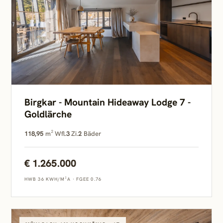
Birgkar - Mountain Hideaway Lodge 7 -
Goldlärche
118,95
m² Wfl.
3
Zi.
2
Bäder
€ 1.265.000
HWB 36 KWH/M²A
·
FGEE 0.76