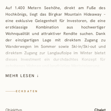
Auf 1.400 Metern Seehöhe, direkt am Fuße des
Hochkönigs, liegt das Birgkar Mountain Hideaway –
eine exklusive Gelegenheit für Investoren, die eine
erstklassige Kombination aus hochwertiger
Wohnqualität und attraktiver Rendite suchen. Dank
der einzigartigen Lage mit direktem Zugang zu
Wanderwegen im Sommer sowie Ski-in/Ski-out und
direktem Zugang zur Langlaufloipe im Winter bietet
dieses Investment ein durchdachtes Konzept für
gehobenes Wohnen und langfristige Wertsteigerung.
MEHR LESEN ↓
Ein Design, das Ruhe schafft:
Die insgesamt sieben einzigartigen Lodges des Birgkar
Mountain Hideaway sind mehr als nur exklusive
ECKDATEN
Rückzugsorte – sie sind eine moderne Hommage an
das Ursprüngliche. Hochwertige Materialien wie Holz,
Leinen und Edelstahl sorgen für eine warme,
Objekttyp
Chalet