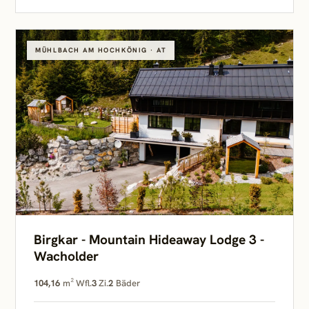
MÜHLBACH AM HOCHKÖNIG · AT
Birgkar - Mountain Hideaway Lodge 3 -
Wacholder
104,16
m² Wfl.
3
Zi.
2
Bäder