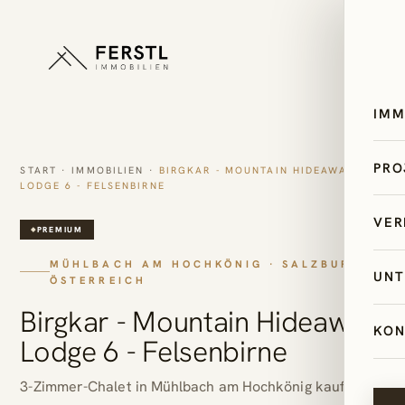
IMM
All
PRO
START
·
IMMOBILIEN
·
BIRGKAR - MOUNTAIN HIDEAWAY
LODGE 6 - FELSENBIRNE
Ös
Sk
VER
Ze
PREMIUM
Bi
Sa
MÜHLBACH AM HOCHKÖNIG · SALZBURG ·
Im
UNT
Pal
ÖSTERREICH
Ita
Mi
Birgkar - Mountain Hideaway
Ex
Un
Kr
KON
Erf
Lodge 6 - Felsenbirne
AI
Ne
Ti
4-
3-Zimmer-Chalet in Mühlbach am Hochkönig kaufen
Le
Im