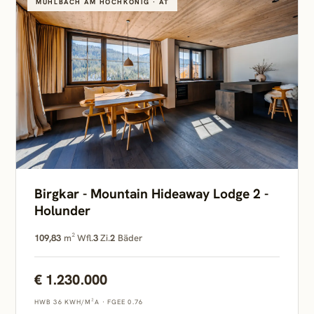
MÜHLBACH AM HOCHKÖNIG · AT
Birgkar - Mountain Hideaway Lodge 2 -
Holunder
109,83
m² Wfl.
3
Zi.
2
Bäder
€ 1.230.000
HWB 36 KWH/M²A
·
FGEE 0.76