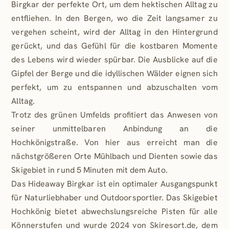
Birgkar der perfekte Ort, um dem hektischen Alltag zu
Jede Lodge verfügt über einen Stellplatz in der
entfliehen. In den Bergen, wo die Zeit langsamer zu
hauseigenen Tiefgarage (Preis pro Stellplatz 35.000 €).
vergehen scheint, wird der Alltag in den Hintergrund
Das Premium Interieur Paket ist gegen Aufpreis von
gerückt, und das Gefühl für die kostbaren Momente
125.000 € netto erwerbbar. Bei den angegebenen
des Lebens wird wieder spürbar. Die Ausblicke auf die
Preisen handelt es sich um Nettopreise.
Gipfel der Berge und die idyllischen Wälder eignen sich
perfekt, um zu entspannen und abzuschalten vom
Die Lodges wurden im Winter 2024 fertiggestellt und
Alltag.
stehen als attraktive Buy-to-Let-Investments zur
Trotz des grünen Umfelds profitiert das Anwesen von
Verfügung. Detaillierte Informationen zu
seiner unmittelbaren Anbindung an die
Renditeberechnungen, Einheiten und Preisen erhalten
Sie gerne auf Anfrage.
Hochkönigstraße. Von hier aus erreicht man die
nächstgrößeren Orte Mühlbach und Dienten sowie das
Der angebotene Preis ist ein Nettokaufpreis. Die
Skigebiet in rund 5 Minuten mit dem Auto.
Umsatzsteuer wird bei der gewerblichen Vermietung
Das Hideaway Birgkar ist ein optimaler Ausgangspunkt
als Vorsteuer entsprechend berücksichtigt.
für Naturliebhaber und Outdoorsportler. Das Skigebiet
Hochkönig bietet abwechslungsreiche Pisten für alle
Könnerstufen und wurde 2024 von Skiresort.de, dem