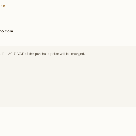
LER
mmo.com
3 % + 20 % VAT of the purchase price will be charged.