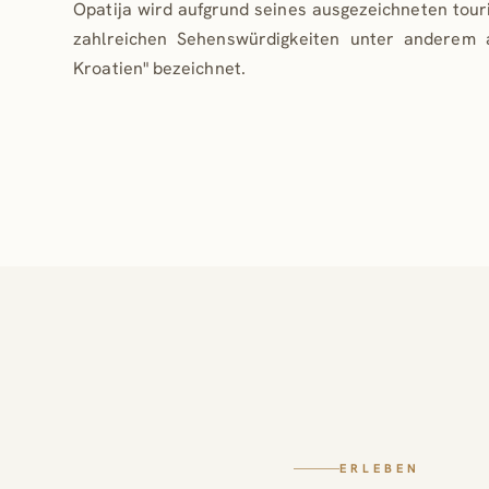
Opatija wird aufgrund seines ausgezeichneten tour
Schatten.
zahlreichen Sehenswürdigkeiten unter anderem 
Durch eine touristische Vermietung kann eine attr
Kroatien" bezeichnet.
Rendite erzielt werden.
Die Immobilie wird ausgestattet und möbliert überg
Nähere Details erhalten Sie gerne auf Anfrage.
ERLEBEN