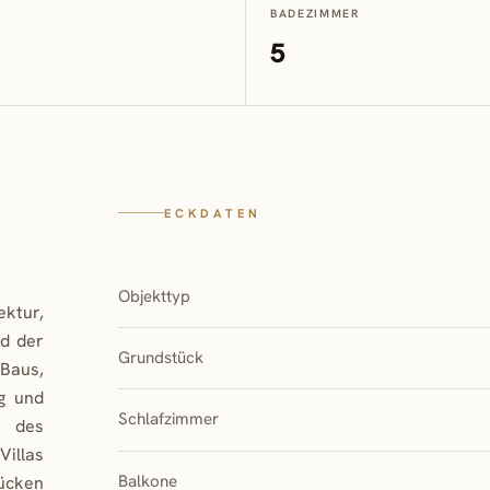
BADEZIMMER
5
ECKDATEN
Objekttyp
ktur,
nd der
Grundstück
 Baus,
ng und
Schlafzimmer
e des
illas
Balkone
ücken