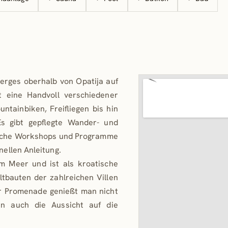
n als
einem
itere
 eine
ichen
erges oberhalb von Opatija auf
einer
 eine Handvoll verschiedener
slicht
untainbiken, Freifliegen bis hin
t.
s gibt gepflegte Wander- und
t und
sche Workshops und Programme
. Der
nellen Anleitung.
 sehr
am Meer und ist als kroatische
t und
tbauten der zahlreichen Villen
er Promenade genießt man nicht
rn auch die Aussicht auf die
ür die
tze im