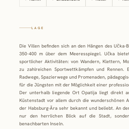
und 2 weiteren Zimmern, die sich unterteile
„Spielzimmer“ mit einem Billardtisch und 
Wellnessbereich mit Jacuzzi, Bad und Sauna.
OG: Im oberen Stockwerk gibt es zwei we
LAGE
Schlafzimmer mit schönem Ausblick. Das
Schlafzimmer hat einen Zugang auf den herrl
Die Villen befinden sich an den Hängen des Učka-B
Balkon und ein eigenes Badezimmer inklusive 
350-400 m über dem Meeresspiegel. Učka bietet
Badewanne. Das andere Schlafzimmer mit viel Tage
sportlicher Aktivitäten: von Wandern, Klettern, Mo
ist mit einem komfortablen Bad en suite ausgestatte
zu zahlreichen Sportwettkämpfen und Rennen. E
Alle Räume sind hell und freundlich ausgestatte
Radwege, Spazierwege und Promenaden, pädagogi
wirken modern, großzügig und einladend
für die Jüngsten mit der Möglichkeit einer professio
Wohlfühlfaktor wurde bei der Einrichtung
Der unterhalb liegende Ort Opatija liegt direkt 
großgeschrieben, genauso wie die Funktionalitä
Küstenstadt vor allem durch die wunderschönen Al
Hochwertigkeit.
der Habsburg-Ära sehr bekannt und beliebt. An d
nur den herrlichen Blick auf die Stadt, sonde
Im Garten gibt es zusätzlich noch einen Spielplatz f
benachbarten Inseln.
jüngeren Gäste und genug Möglichkeit für Sitzplä