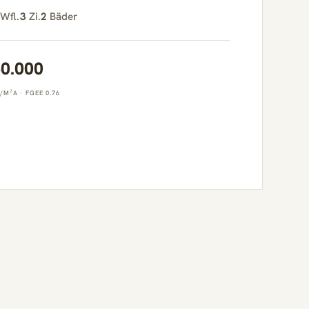
Wfl.
3
Zi.
2
Bäder
60.000
/M²A
·
FGEE 0.76