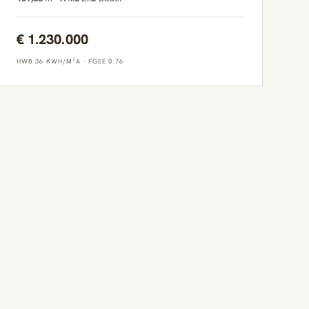
€ 1.230.000
HWB 36 KWH/M²A
·
FGEE 0.76