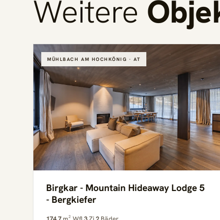
Weitere
Obje
MÜHLBACH AM HOCHKÖNIG · AT
Birgkar - Mountain Hideaway Lodge 5
- Bergkiefer
174,7
m² Wfl.
3
Zi.
2
Bäder