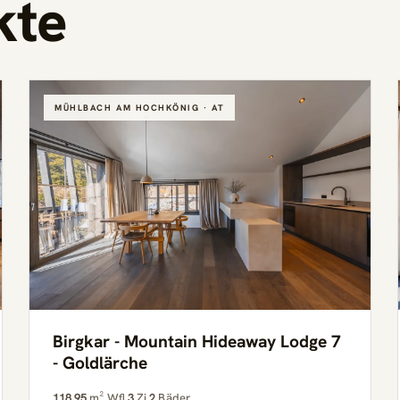
kte
MÜHLBACH AM HOCHKÖNIG · AT
Birgkar - Mountain Hideaway Lodge 7
- Goldlärche
118,95
m² Wfl.
3
Zi.
2
Bäder