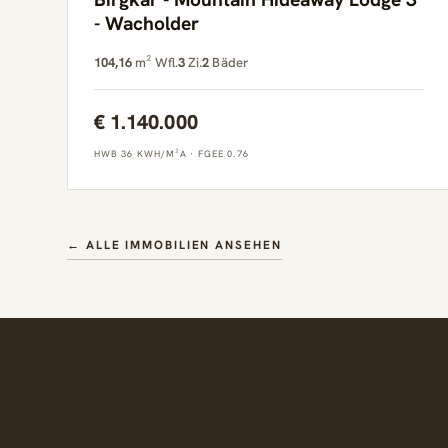
- Wacholder
104,16
m² Wfl.
3
Zi.
2
Bäder
€ 1.140.000
HWB 36 KWH/M²A
·
FGEE 0.76
← ALLE IMMOBILIEN ANSEHEN