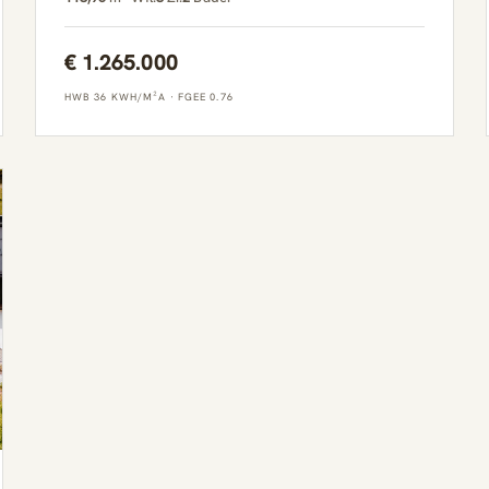
€ 1.265.000
HWB 36 KWH/M²A
·
FGEE 0.76