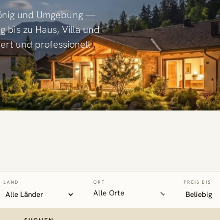
könig und Umgebung —
bis zu Haus, Villa und
ert und professionell
LAND
ORT
PREIS BIS
Alle Orte