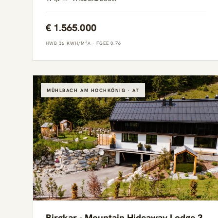
€ 1.565.000
HWB 36 KWH/M²A
·
FGEE 0.76
MÜHLBACH AM HOCHKÖNIG · AT
Birgkar - Mountain Hideaway Lodge 3