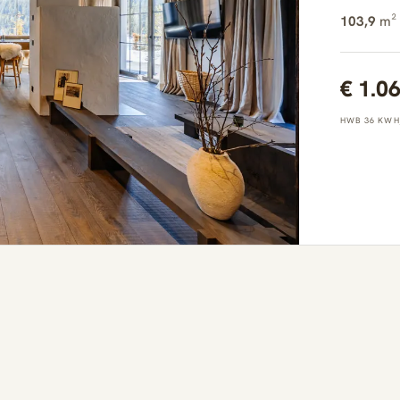
103,9
m² 
€ 1.0
HWB 36 KWH