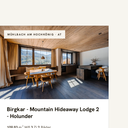
MÜHLBACH AM HOCHKÖNIG · AT
Birgkar - Mountain Hideaway Lodge 2
- Holunder
109,83
m² Wfl.
3
Zi.
2
Bäder